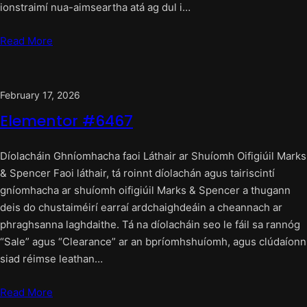
ionstraimí nua-aimseartha atá ag dul i…
Read More
February 17, 2026
Elementor #6467
Díolacháin Ghníomhacha faoi Láthair ar Shuíomh Oifigiúil Marks
& Spencer Faoi láthair, tá roinnt díolachán agus tairiscintí
gníomhacha ar shuíomh oifigiúil Marks & Spencer a thugann
deis do chustaiméirí earraí ardchaighdeáin a cheannach ar
phraghsanna laghdaithe. Tá na díolacháin seo le fáil sa rannóg
“Sale” agus “Clearance” ar an bpríomhshuíomh, agus clúdaíonn
siad réimse leathan…
Read More