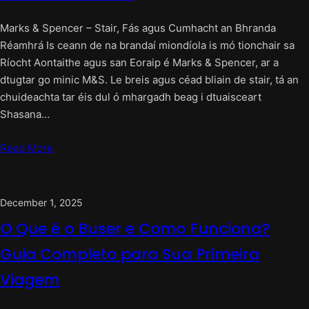
Marks & Spencer – Stair, Fás agus Cumhacht an Bhranda
Réamhrá Is ceann de na brandaí miondíola is mó tionchair sa
Ríocht Aontaithe agus san Eoraip é Marks & Spencer, ar a
dtugtar go minic M&S. Le breis agus céad bliain de stair, tá an
chuideachta tar éis dul ó mhargadh beag i dtuaisceart
Shasana…
Read More
December 1, 2025
O Que é o Buser e Como Funciona?
Guia Completo para Sua Primeira
Viagem