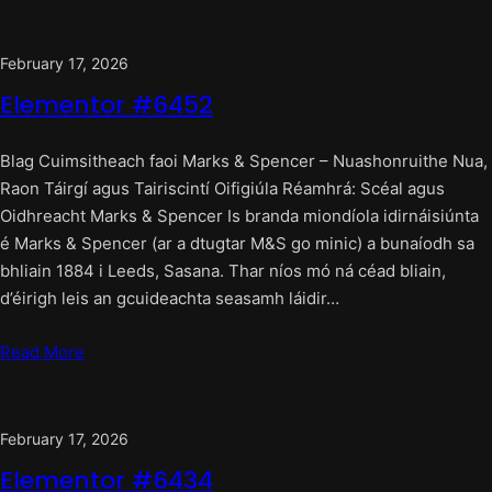
February 17, 2026
Elementor #6452
Blag Cuimsitheach faoi Marks & Spencer – Nuashonruithe Nua,
Raon Táirgí agus Tairiscintí Oifigiúla Réamhrá: Scéal agus
Oidhreacht Marks & Spencer Is branda miondíola idirnáisiúnta
é Marks & Spencer (ar a dtugtar M&S go minic) a bunaíodh sa
bhliain 1884 i Leeds, Sasana. Thar níos mó ná céad bliain,
d’éirigh leis an gcuideachta seasamh láidir…
Read More
February 17, 2026
Elementor #6434