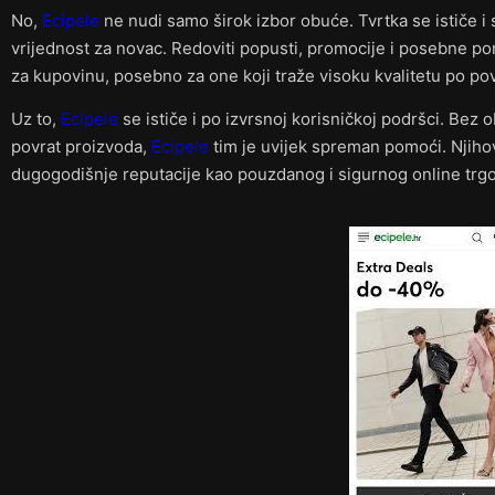
No,
Ecipele
ne nudi samo širok izbor obuće. Tvrtka se ističe i 
vrijednost za novac. Redoviti popusti, promocije i posebne p
za kupovinu, posebno za one koji traže visoku kvalitetu po po
Uz to,
Ecipele
se ističe i po izvrsnoj korisničkoj podršci. Bez 
povrat proizvoda,
Ecipele
tim je uvijek spreman pomoći. Njiho
dugogodišnje reputacije kao pouzdanog i sigurnog online trg