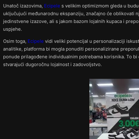
Unatoč izazovima,
Ecipele
s velikim optimizmom gleda u budućn
uključujući međunarodnu ekspanziju, značajno će oblikovati n
jedinstvene izazove, ali s jakom bazom lojalnih kupaca i prep
uspjehe.
Osim toga,
Ecipele
vidi veliki potencijal u personalizaciji isk
analitike, platforma bi mogla ponuditi personalizirane prepor
ponude prilagođene individualnim potrebama korisnika. To bi 
stvarajući dugoročnu lojalnost i zadovoljstvo.