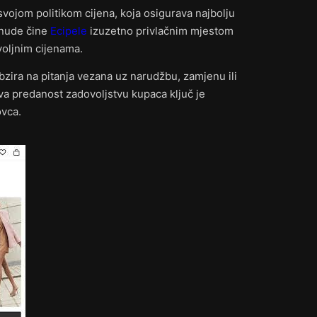
svojom politikom cijena, koja osigurava najbolju
onude čine
Ecipele
izuzetno privlačnim mjestom
voljnim cijenama.
obzira na pitanja vezana uz narudžbu, zamjenu ili
va predanost zadovoljstvu kupaca ključ je
ovca.