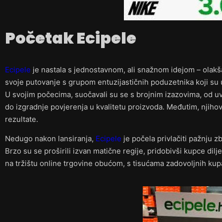
Početak Ecipele
Ecipele
je nastala s jednostavnom, ali snažnom idejom – olakš
svoje putovanje s grupom entuzijastičnih poduzetnika koji su 
U svojim počecima, suočavali su se s brojnim izazovima, od u
do izgradnje povjerenja u kvalitetu proizvoda. Međutim, njihov
rezultate.
Nedugo nakon lansiranja,
Ecipele
je počela privlačiti pažnju 
Brzo su se proširili izvan matične regije, pridobivši kupce dil
na tržištu online trgovine obućom, s tisućama zadovoljnih kup