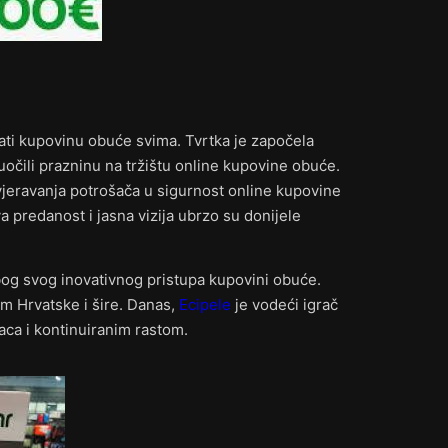
ati kupovinu obuće svima. Tvrtka je započela
uočili prazninu na tržištu online kupovine obuće.
vjeravanja potrošača u sigurnost online kupovine
a predanost i jasna vizija ubrzo su donijele
zbog svog inovativnog pristupa kupovini obuće.
jem Hrvatske i šire. Danas,
Ecipele
je vodeći igrač
aca i kontinuiranim rastom.