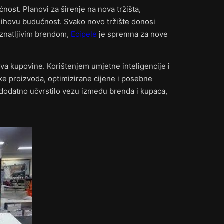
ost. Planovi za širenje na nova tržišta,
jihovu budućnost. Svako novo tržište donosi
oznatljivim brendom,
Ecipele
je spremna za nove
ustva kupovine. Korištenjem umjetne inteligencije i
uke proizvoda, optimizirane cijene i posebne
dodatno učvrstilo vezu između brenda i kupaca,