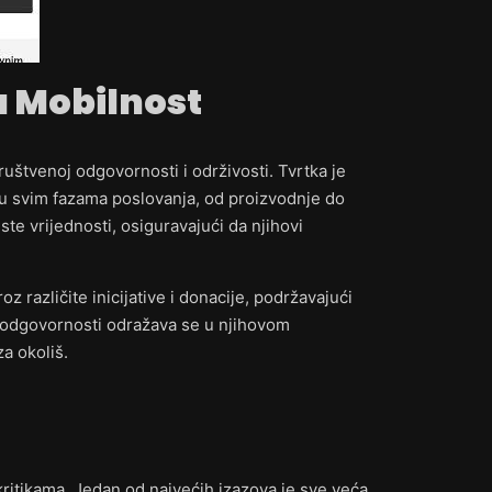
a Mobilnost
uštvenoj odgovornosti i održivosti. Tvrtka je
 u svim fazama poslovanja, od proizvodnje do
ste vrijednosti, osiguravajući da njihovi
z različite inicijative i donacije, podržavajući
 odgovornosti odražava se u njihovom
a okoliš.
kritikama. Jedan od najvećih izazova je sve veća