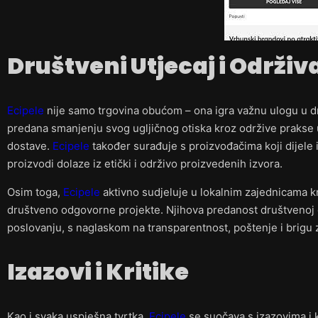
Društveni Utjecaj i Održiv
Ecipele
nije samo trgovina obućom – ona igra važnu ulogu u dr
predana smanjenju svog ugljičnog otiska kroz održive prakse
dostave.
Ecipele
također surađuje s proizvođačima koji dijele i
proizvodi dolaze iz etički i održivo proizvedenih izvora.
Osim toga,
Ecipele
aktivno sudjeluje u lokalnim zajednicama kro
društveno odgovorne projekte. Njihova predanost društvenoj
poslovanju, s naglaskom na transparentnost, poštenje i brigu z
Izazovi i Kritike
Kao i svaka uspješna tvrtka,
Ecipele
se suočava s izazovima i 