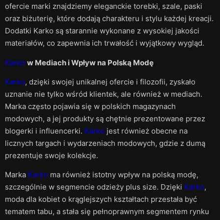
ofercie marki znajdziemy eleganckie torebki, szale, paski
oraz biżuterię, które dodają charakteru i stylu każdej kreacji.
Dodatki Karko są starannie wykonane z wysokiej jakości
materiałów, co zapewnia ich trwałość i wyjątkowy wygląd.
Karko
w Mediach i Wpływ na Polską Modę
Karko
, dzięki swojej unikalnej ofercie i filozofii, zyskało
uznanie nie tylko wśród klientek, ale również w mediach.
Marka często pojawia się w polskich magazynach
modowych, a jej produkty są chętnie prezentowane przez
blogerki i influencerki.
Karko
jest również obecne na
licznych targach i wydarzeniach modowych, gdzie z dumą
prezentuje swoje kolekcje.
Marka
Karko
ma również istotny wpływ na polską modę,
szczególnie w segmencie odzieży plus size. Dzięki
Karko
,
moda dla kobiet o krąglejszych kształtach przestała być
tematem tabu, a stała się pełnoprawnym segmentem rynku