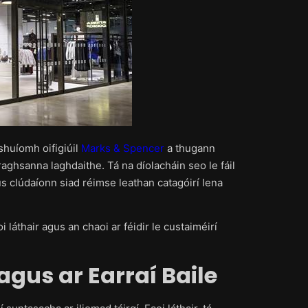
 shuíomh oifigiúil
Marks & Spencer
a thugann
aghsanna laghdaithe. Tá na díolacháin seo le fáil
 clúdaíonn siad réimse leathan catagóirí lena
 láthair agus an chaoi ar féidir le custaiméirí
agus ar Earraí Baile