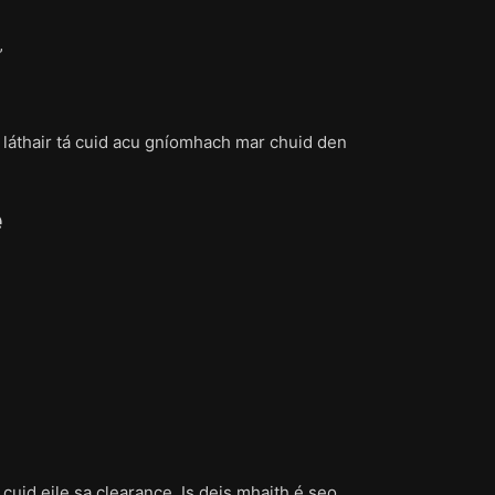
”
faoi láthair tá cuid acu gníomhach mar chuid den
e
cuid eile sa clearance. Is deis mhaith é seo