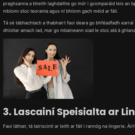
praghsanna a bheith laghdaithe go mór i gcomparáid leis an bp
mbíonn stoc teoranta agus ní bhíonn gach méid ar fáil.
Tá sé tábhachtach a thabhairt faoi deara go bhféadfadh earraí s
dhíoltar amach iad, mar go mbaineann siad le stoc atá á ghlan
3. Lascainí Speisialta ar Li
Faoi láthair, tá tairiscintí ar leith ar fáil i rannóg na lingerie. Ái