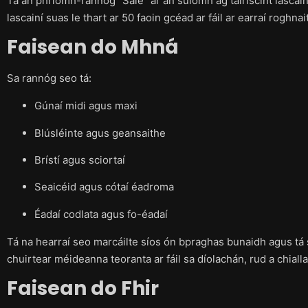
Tá an phríomh-rannóg “Sale” ar an suíomh ag tairiscint lascainí 
lascainí suas le thart ar 50 faoin gcéad ar fáil ar earraí roghnai
Faisean do Mhná
Sa rannóg seo tá:
Gúnaí midi agus maxi
Blúsléinte agus geansaithe
Brístí agus sciortaí
Seaicéid agus cótaí éadroma
Éadaí codlata agus fo-éadaí
Tá na hearraí seo marcáilte síos ón bpraghas bunaidh agus tá siad
chuirtear méideanna teoranta ar fáil sa díolachán, rud a chial
Faisean do Fhir