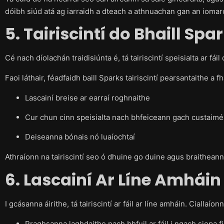
dóibh siúd atá ag iarraidh a dteach a athnuachan gan an iomar
5. Tairiscintí do Bhaill Spa
Cé nach díolachán traidisiúnta é, tá tairiscintí speisialta ar fái
Faoi láthair, féadfaidh baill Sparks tairiscintí pearsantaithe a fhá
Lascainí breise ar earraí roghnaithe
Cur chun cinn speisialta nach bhfeiceann gach custaimé
Deiseanna bónais nó luaíochtaí
Athraíonn na tairiscintí seo ó dhuine go duine agus braitheann 
6. Lascainí Ar Líne Amháin
I gcásanna áirithe, tá tairiscintí ar fáil ar líne amháin. Ciallaíon
Praghsanna laghdaithe nach bhfuil ar fáil i ngach siopa fis