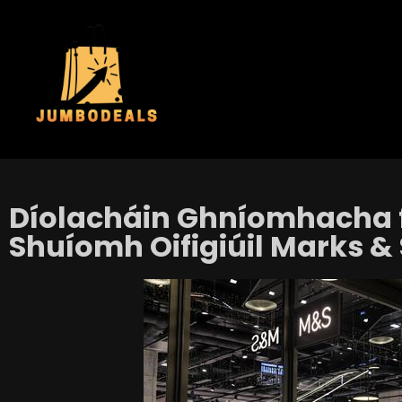
Díolacháin Ghníomhacha fa
Shuíomh Oifigiúil Marks &