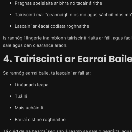
Praghas speisialta ar bhra nó tacair áirithe
Tairiscintí mar “ceannaigh níos mó agus sábháil níos mó
Lascainí ar éadaí codlata roghnaithe
Is rannóg í lingerie ina mbíonn tairiscintí rialta ar fáil, agus 
sale agus den clearance araon.
4. Tairiscintí ar Earraí Bail
Sa rannóg earraí baile, tá lascainí ar fáil ar:
Línéadach leapa
Tuáillí
Maisiúcháin tí
Earraí cistine roghnaithe
Tá cuid de na hearraí seo san áireamh sa sale ginearálta, agus 