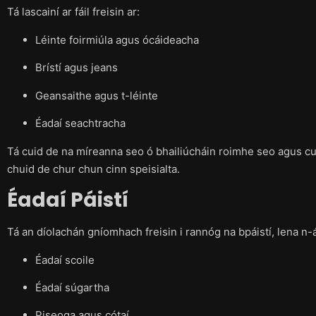
Tá lascainí ar fáil freisin ar:
Léinte foirmiúla agus ócáideacha
Brístí agus jeans
Geansaithe agus t-léinte
Éadaí seachtracha
Tá cuid de na míreanna seo ó bhailiúcháin roimhe seo agus cui
chuid de chur chun cinn speisialta.
Éadaí Páistí
Tá an díolachán gníomhach freisin i rannóg na bpáistí, lena n-á
Éadaí scoile
Éadaí súgartha
Piseoga agus cótaí