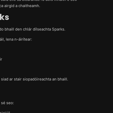
ca airgid a chaitheamh.
rks
l do bhaill den chlár dílseachta Sparks.
il, lena n-áirítear:
ir
siad ar stair siopadóireachta an bhaill.
n sé seo:
iciúil