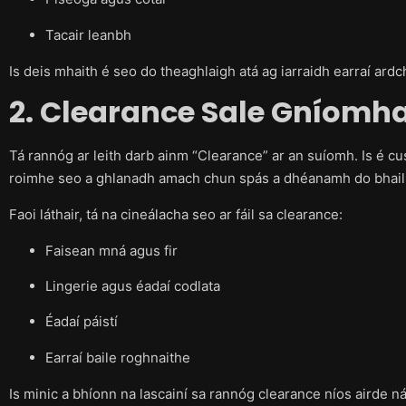
Tacair leanbh
Is deis mhaith é seo do theaghlaigh atá ag iarraidh earraí ardc
2. Clearance Sale Gníomh
Tá rannóg ar leith darb ainm “Clearance” ar an suíomh. Is é cu
roimhe seo a ghlanadh amach chun spás a dhéanamh do bhail
Faoi láthair, tá na cineálacha seo ar fáil sa clearance:
Faisean mná agus fir
Lingerie agus éadaí codlata
Éadaí páistí
Earraí baile roghnaithe
Is minic a bhíonn na lascainí sa rannóg clearance níos airde ná 