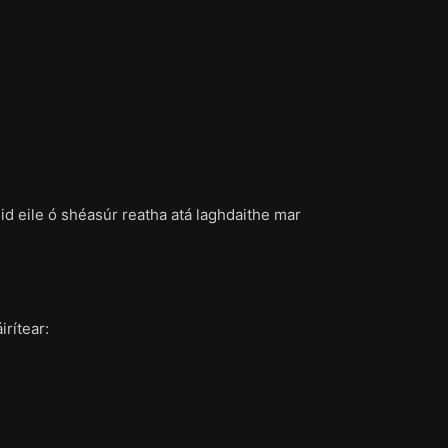
d eile ó shéasúr reatha atá laghdaithe mar
irítear: