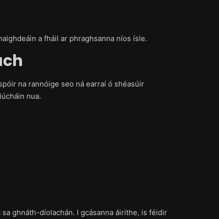
haighdeáin a fháil ar phraghsanna níos ísle.
ach
spóir na rannóige seo ná earraí ó shéasúir
iúcháin nua.
sa ghnáth-díolachán. I gcásanna áirithe, is féidir