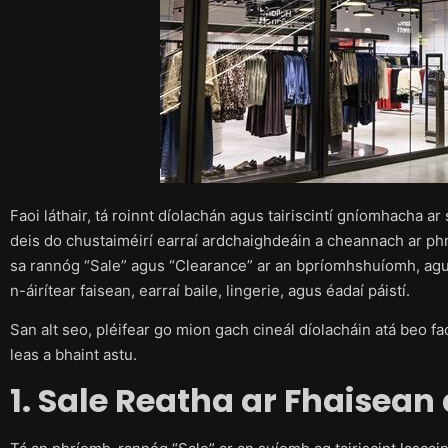
Faoi láthair, tá roinnt díolachán agus tairiscintí gníomhacha ar
deis do chustaiméirí earraí ardchaighdeáin a cheannach ar phr
sa rannóg “Sale” agus “Clearance” ar an bpríomhshuíomh, agus
n-áirítear faisean, earraí baile, lingerie, agus éadaí páistí.
San alt seo, pléifear go mion gach cineál díolacháin atá beo faoi
leas a bhaint astu.
1. Sale Reatha ar Fhaisean 