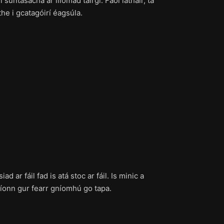
suntasacha ar iliomad táirgí. Faoi láthair, tá
the i gcatagóirí éagsúla.
 ar fáil fad is atá stoc ar fáil. Is minic a
laíonn gur fearr gníomhú go tapa.