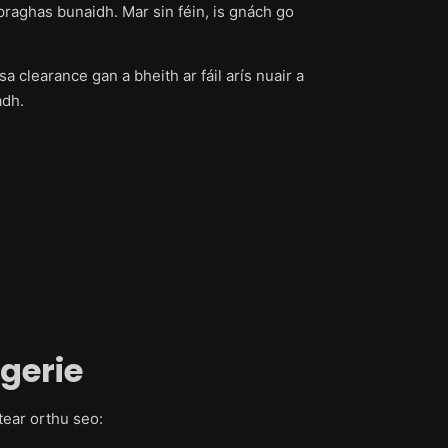
raghas bunaidh. Mar sin féin, is gnách go
a clearance gan a bheith ar fáil arís nuair a
adh.
ngerie
rítear orthu seo: