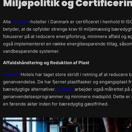
Miljøpolitik og Certificeri
Alle
Scandic
-hoteller i Danmark er certificeret i henhold til I
betyder, at de opfylder strenge krav til miljømæssig bæredyg
fokuserer på at reducere energiforbrug, minimere affald og ø
også implementeret en række energibesparende tiltag, såsom
vandbesparende systemer.
Affaldshåndtering og Reduktion af Plast
Scandic
Hotels har taget store skridt i retning af at reducer
genanvendelse. De har fjernet plastflasker og engangsplast f
bæredygtige alternativer.
Scandic
arbejder også målrettet på 
genanvendelsesprogrammer og minimere madspild. Dette er e
en førende aktør inden for bæredygtig gæstfrihed.