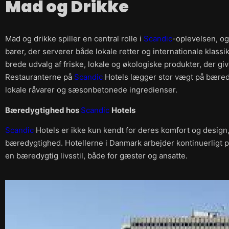
Mad og Drikke
Mad og drikke spiller en central rolle i
Scandic
-oplevelsen, og
barer, der serverer både lokale retter og internationale klassi
brede udvalg af friske, lokale og økologiske produkter, der g
Restauranterne på
Scandic
Hotels lægger stor vægt på bære
lokale råvarer og sæsonbetonede ingredienser.
Bæredygtighed hos
Scandic
Hotels
Scandic
Hotels er ikke kun kendt for deres komfort og desig
bæredygtighed. Hotellerne i Danmark arbejder kontinuerligt 
en bæredygtig livsstil, både for gæster og ansatte.