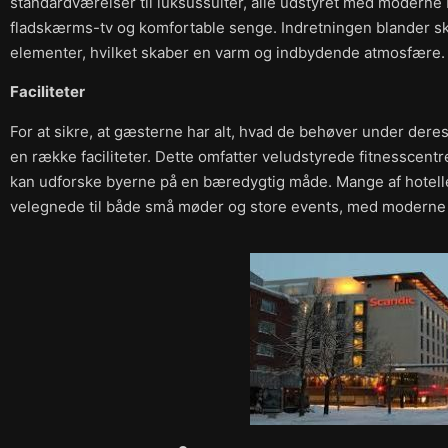
standardværelser til luksussuiter, alle udstyret med modern
fladskærms-tv og komfortable senge. Indretningen blander sk
elementer, hvilket skaber en varm og indbydende atmosfære.
Faciliteter
For at sikre, at gæsterne har alt, hvad de behøver under deres
en række faciliteter. Dette omfatter veludstyrede fitnesscent
kan udforske byerne på en bæredygtig måde. Mange af hoteller
velegnede til både små møder og store events, med moderne t