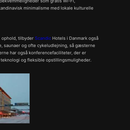
e bekvemmeligheder som gratis Wi-Fi,
andinavisk minimalisme med lokale kulturelle
 ophold, tilbyder
Scandic
Hotels i Danmark også
re, saunaer og ofte cykeludlejning, så gæsterne
ne har også konferencefaciliteter, der er
eknologi og fleksible opstillingsmuligheder.