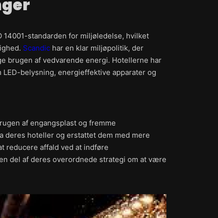
nger
SO 14001-standarden for miljøledelse, hvilket
tighed.
Scandic
har en klar miljøpolitik, der
ge brugen af vedvarende energi. Hotellerne har
 LED-belysning, energieffektive apparater og
e brugen af engangsplast og fremme
ra deres hoteller og erstattet dem med mere
at reducere affald ved at indføre
n del af deres overordnede strategi om at være